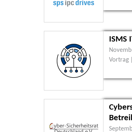
ISMS 
Novembe
Vortrag 
Cybers
Betrei
Septembe