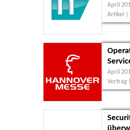
April 20
Artikel 
Operat
Servic
April 20
Vortrag 
Securi
überw