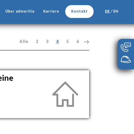
Kontakt
DE
/
EN
Über admeritia
Karriere
Alle
2
3
4
5
6
eine