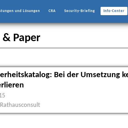
stungen und Lösungen
CRA
Security-Briefing
Info-Center
e & Paper
herheitskatalog: Bei der Umsetzung k
erlieren
15
| Rathausconsult