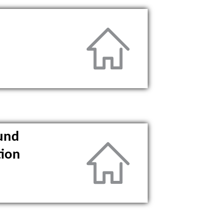
und
tion