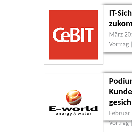
IT-Sic
zuko
März 20
Vortrag 
Podiu
Kunde
gesich
Februar 
Vortrag 